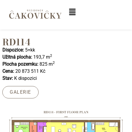
RD114
Dispozice:
5+kk
2
Užitná plocha:
193,7 m
2
Plocha pozemku:
825 m
Cena:
20 873 511 Kč
Stav:
K dispozici
GALERIE