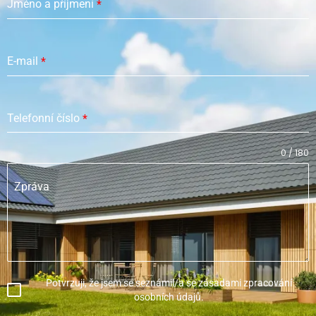
Jméno a příjmení
*
E-mail
*
Telefonní číslo
*
0 / 180
Zpráva
Potvrzuji, že jsem se seznámil/a se zásadami zpracování
osobních údajů.